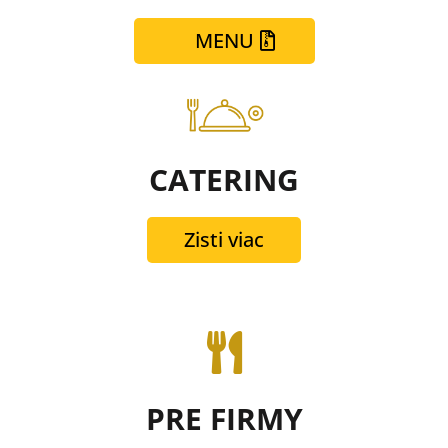
MENU
CATERING
Zisti viac

PRE FIRMY