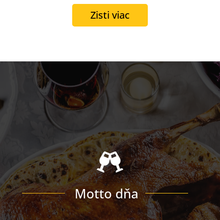
Zisti viac

Motto dňa