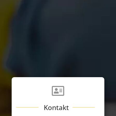
premium bootstrap themes

Kontakt