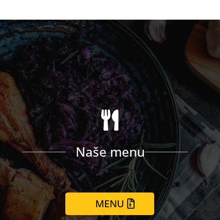

Naše menu
MENU