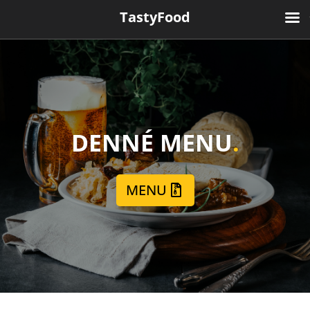
TastyFood
DENNÉ MENU
.
MENU